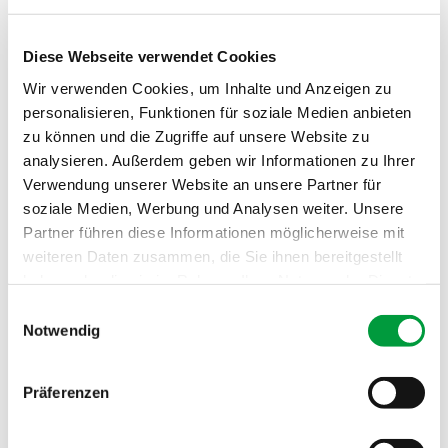
Poids de velours:
ca. 1290 g/m²
Diese Webseite verwendet Cookies
Poids total:
ca. 2175 g/m²
Wir verwenden Cookies, um Inhalte und Anzeigen zu
personalisieren, Funktionen für soziale Medien anbieten
Comportement au
Cfl
zu können und die Zugriffe auf unsere Website zu
feu:
analysieren. Außerdem geben wir Informationen zu Ihrer
Absorption phoniq
0.25 NRC
Verwendung unserer Website an unsere Partner für
ue:
soziale Medien, Werbung und Analysen weiter. Unsere
Partner führen diese Informationen möglicherweise mit
weiteren Daten zusammen, die Sie ihnen bereitgestellt
haben oder die sie im Rahmen Ihrer Nutzung der Dienste
gesammelt haben.
Einwilligungsauswahl
Notwendig
Präferenzen