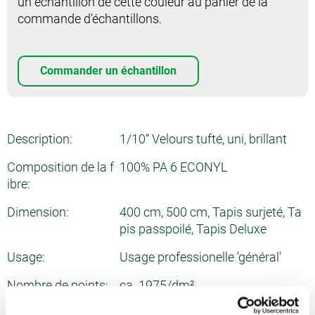
un échantillon de cette couleur au panier de la
commande d'échantillons.
Commander un échantillon
Description:
1/10“ Velours tufté, uni, brillant
Composition de la f
100% PA 6 ECONYL
ibre:
Dimension:
400 cm, 500 cm, Tapis surjeté, Ta
pis passpoilé, Tapis Deluxe
Usage:
Usage professionelle 'général'
Nombre de points:
ca. 1975/dm²
Epaisseur totale:
ca. 10.2 mm