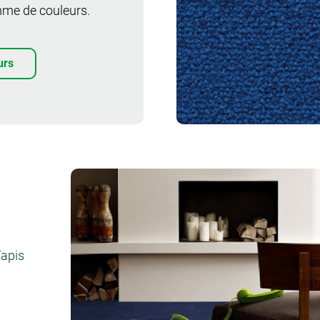
mme de couleurs.
urs
Commander un
échantillon
Tapis