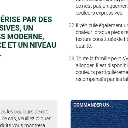
ce n’est pas uniquement
couleurs expressives.
TÉRISE PAR DES
Il véhicule également u
IVES, UN
chaleur lorsque pieds 
SS MODERNE,
texture constituée de fi
E ET UN NIVEAU
qualité.
.
Toute la famille peut s’y
allonger. Il est disponib
couleurs particulièrem
récompensés par les lab
COMMANDER UN
es les couleurs de cet
ÉCHANTILLON
 ce cas, veuillez cliquer
roduits vous montrera