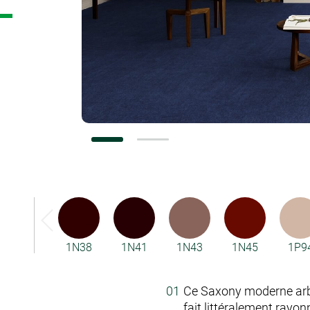
Configurateurs
1N38
1N41
1N43
1N45
1P9
Ce Saxony moderne arb
fait littéralement rayon