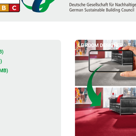
LE ROOM DESIGNER
B)
)
5MB)