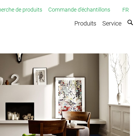
erche de produits
Commande d'échantillons
FR
Produits
Service
ette tuftée
tissée
tique
sées