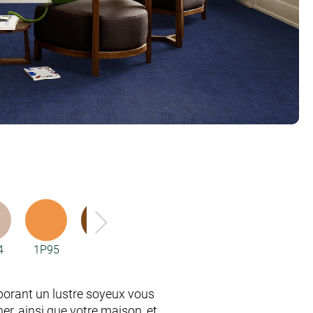
4
1P95
2F33
2F34
2F95
3Q59
orant un lustre soyeux vous
ner, ainsi que votre maison, et