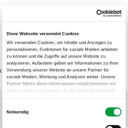
Recherche de produits
Commande d'échantillons
Diese Webseite verwendet Cookies
Wir verwenden Cookies, um Inhalte und Anzeigen zu
personalisieren, Funktionen für soziale Medien anbieten
DE
EN
FR
zu können und die Zugriffe auf unsere Website zu
analysieren. Außerdem geben wir Informationen zu Ihrer
Verwendung unserer Website an unsere Partner für
Oops, an error occurred! Code: 2026080908290572682a7c
soziale Medien, Werbung und Analysen weiter. Unsere
Partner führen diese Informationen möglicherweise mit
weiteren Daten zusammen, die Sie ihnen bereitgestellt
haben oder die sie im Rahmen Ihrer Nutzung der Dienste
gesammelt haben.
Einwilligungsauswahl
Notwendig
Contactez