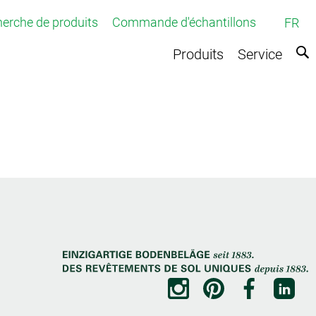
erche de produits
Commande d'échantillons
FR
Produits
Service
ette tuftée
tissée
tique
sées