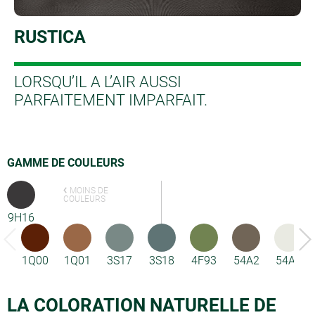
RUSTICA
LORSQU’IL A L’AIR AUSSI
PARFAITEMENT IMPARFAIT.
GAMME DE COULEURS
MOINS DE
COULEURS
9H16
1Q00
1Q01
3S17
3S18
4F93
54A2
54A3
LA COLORATION NATURELLE DE