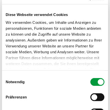
Epaisseur totale:
ca. 8.3 mm
Poids de velours:
ca. 640 g/m²
Diese Webseite verwendet Cookies
Poids total:
ca. 1830 g/m²
Wir verwenden Cookies, um Inhalte und Anzeigen zu
personalisieren, Funktionen für soziale Medien anbieten
Comportement au
Bfl
zu können und die Zugriffe auf unsere Website zu
feu:
analysieren. Außerdem geben wir Informationen zu Ihrer
Absorption phoniq
0.2 NRC
Verwendung unserer Website an unsere Partner für
ue:
soziale Medien, Werbung und Analysen weiter. Unsere
Partner führen diese Informationen möglicherweise mit
weiteren Daten zusammen, die Sie ihnen bereitgestellt
haben oder die sie im Rahmen Ihrer Nutzung der Dienste
gesammelt haben.
Einwilligungsauswahl
Notwendig
Präferenzen