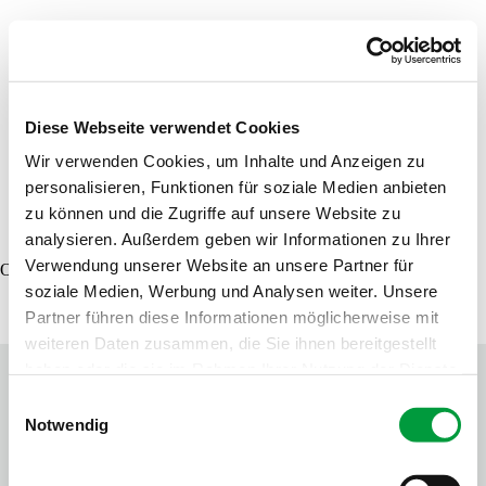
Recherche de produits
Commande d'échantillons
Diese Webseite verwendet Cookies
Wir verwenden Cookies, um Inhalte und Anzeigen zu
personalisieren, Funktionen für soziale Medien anbieten
DE
EN
FR
zu können und die Zugriffe auf unsere Website zu
analysieren. Außerdem geben wir Informationen zu Ihrer
Verwendung unserer Website an unsere Partner für
Oops, an error occurred! Code: 202608060644395ba07d70
soziale Medien, Werbung und Analysen weiter. Unsere
Partner führen diese Informationen möglicherweise mit
weiteren Daten zusammen, die Sie ihnen bereitgestellt
haben oder die sie im Rahmen Ihrer Nutzung der Dienste
gesammelt haben.
Einwilligungsauswahl
Notwendig
Contactez