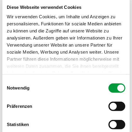
Poids total:
ca. 2290 g/m²
Diese Webseite verwendet Cookies
Comportement au
Cfl
Wir verwenden Cookies, um Inhalte und Anzeigen zu
feu:
personalisieren, Funktionen für soziale Medien anbieten
zu können und die Zugriffe auf unsere Website zu
Absorption phoniq
0.1 NRC
analysieren. Außerdem geben wir Informationen zu Ihrer
ue:
Verwendung unserer Website an unsere Partner für
soziale Medien, Werbung und Analysen weiter. Unsere
Partner führen diese Informationen möglicherweise mit
weiteren Daten zusammen, die Sie ihnen bereitgestellt
haben oder die sie im Rahmen Ihrer Nutzung der Dienste
gesammelt haben.
Einwilligungsauswahl
Notwendig
Präferenzen
Statistiken