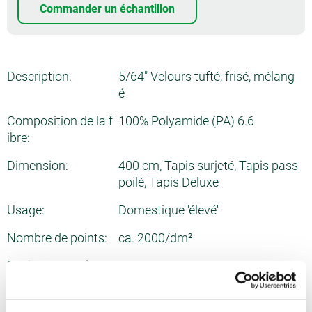
Commander un échantillon
Description:
5/64" Velours tufté, frisé, mélang
é
Composition de la f
100% Polyamide (PA) 6.6
ibre:
Dimension:
400 cm, Tapis surjeté, Tapis pass
poilé, Tapis Deluxe
Usage:
Domestique 'élevé'
Nombre de points:
ca. 2000/dm²
Epaisseur totale:
ca. 9.8 mm
Poids de velours:
ca. 1400 g/m²