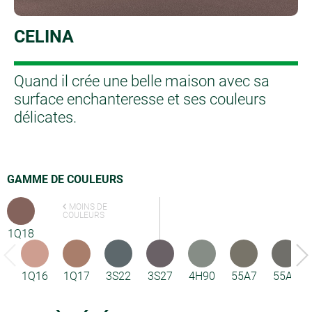
CELINA
Quand il crée une belle maison avec sa
surface enchanteresse et ses couleurs
délicates.
GAMME DE COULEURS
MOINS DE
COULEURS
1Q18
1Q16
1Q17
3S22
3S27
4H90
55A7
55A8