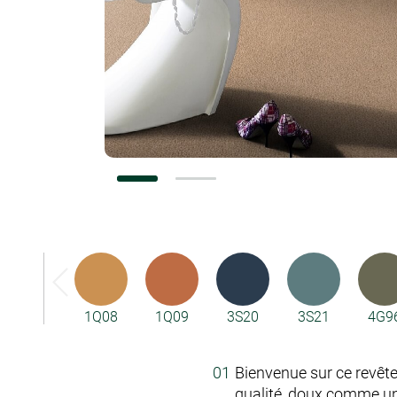
Configurateurs
1Q08
1Q09
3S20
3S21
4G9
Bienvenue sur ce revête
qualité, doux comme un