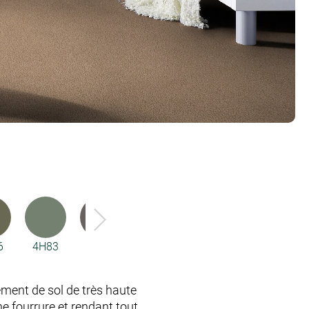
6
4H83
54A6
5Y34
5Y35
5Y36
ment de sol de très haute
e fourrure et rendant tout