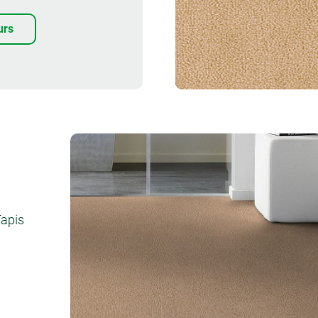
urs
Commander un
échantillon
Tapis