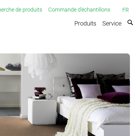
erche de produits
Commande d'échantillons
FR
Produits
Service
ette tuftée
tissée
tique
sées