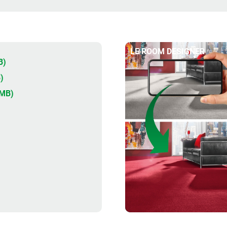
LE ROOM DESIGNER
B)
)
5MB)