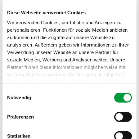
Diese Webseite verwendet Cookies
Trouvez la moquette qui vous convient.
Wir verwenden Cookies, um Inhalte und Anzeigen zu
En quelques clics seulement.
personalisieren, Funktionen für soziale Medien anbieten
zu können und die Zugriffe auf unsere Website zu
analysieren. Außerdem geben wir Informationen zu Ihrer
RECHERCHE DE PRODUITS
Verwendung unserer Website an unsere Partner für
Visualisez la gamme complète, une large sélection ou
soziale Medien, Werbung und Analysen weiter. Unsere
un produit spécifique - c'est vous qui décidez. Affinez
Partner führen diese Informationen möglicherweise mit
les paramètres pour une recherche plus ciblée,
weiteren Daten zusammen, die Sie ihnen bereitgestellt
explorez la riche diversité de la gamme de la marque
haben oder die sie im Rahmen Ihrer Nutzung der Dienste
Vorwerk® fabriqué par DAS TEPPICHWERK ou
gesammelt haben.
Einwilligungsauswahl
accédez directement au revêtement de sol de votre
Notwendig
choix.
Si vous ne trouvez pas la bonne nuance de couleur,
Präferenzen
changez le paramètre par défaut pour "en stock" ou, si
vous êtes un gros client, demandez-nous si nous
Statistiken
pouvons vous proposer des
solutions personnalisées
.