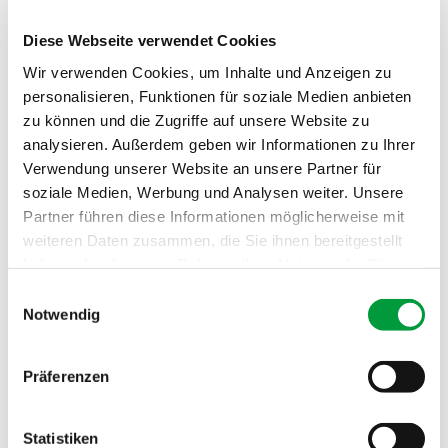
Diese Webseite verwendet Cookies
Trouvez la moquette qui vous convient.
Wir verwenden Cookies, um Inhalte und Anzeigen zu
En quelques clics seulement.
personalisieren, Funktionen für soziale Medien anbieten
zu können und die Zugriffe auf unsere Website zu
analysieren. Außerdem geben wir Informationen zu Ihrer
RECHERCHE DE PRODUITS
Verwendung unserer Website an unsere Partner für
Visualisez la gamme complète, une large sélection ou
soziale Medien, Werbung und Analysen weiter. Unsere
un produit spécifique - c'est vous qui décidez. Affinez
Partner führen diese Informationen möglicherweise mit
les paramètres pour une recherche plus ciblée,
weiteren Daten zusammen, die Sie ihnen bereitgestellt
explorez la riche diversité de la gamme de la marque
haben oder die sie im Rahmen Ihrer Nutzung der Dienste
Vorwerk® fabriqué par DAS TEPPICHWERK ou
gesammelt haben.
Einwilligungsauswahl
accédez directement au revêtement de sol de votre
Notwendig
choix.
Si vous ne trouvez pas la bonne nuance de couleur,
Präferenzen
changez le paramètre par défaut pour "en stock" ou, si
vous êtes un gros client, demandez-nous si nous
Statistiken
pouvons vous proposer des
solutions personnalisées
.